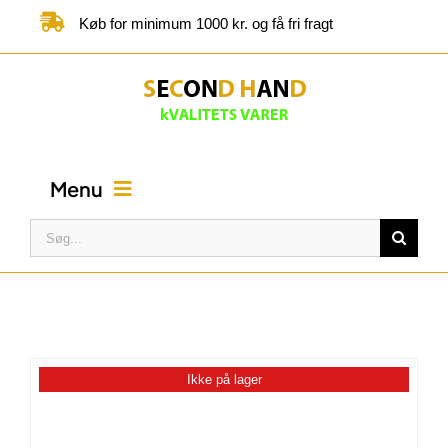
Skip
Køb for minimum 1000 kr. og få fri fragt
to
content
Menu
Søg
efter:
FORSIDE
BUTIK
Ikke på lager
KATEGORIER