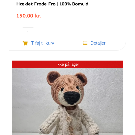
Hæklet Frode Frø | 100% Bomuld
150.00
kr.
Hæklet
Tilføj til kurv
Detaljer
Frode
Frø
|
Ikke på lager
100%
bomuld
antal