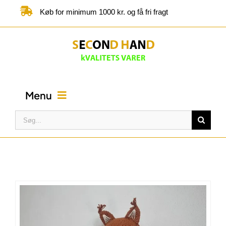
Skip
Køb for minimum 1000 kr. og få fri fragt
to
content
Menu
Søg
efter:
FORSIDE
BUTIK
KATEGORIER