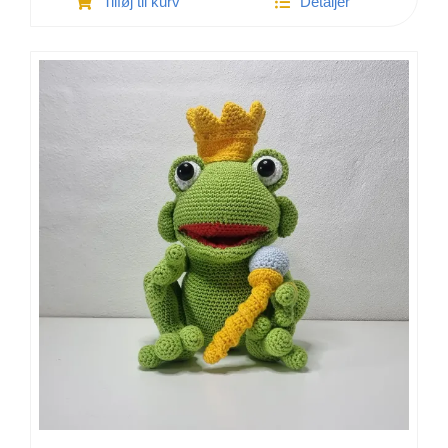
Tilføj til kurv
Detaljer
Eva
Egern
antal