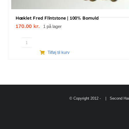
Hæklet Fred Flintstone | 100% Bomuld
170.00
kr.
1 på lager
Hæklet
Tilføj til kurv
Fred
Flintstone
|
100%
bomuld
antal
© Copyright 2012 -
| Second Han