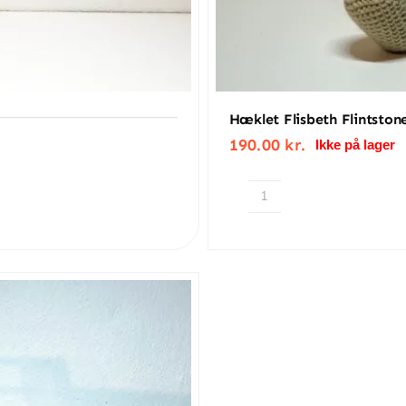
Hæklet Flisbeth Flintston
190.00
kr.
Ikke på lager
Hæklet
Flisbeth
Flintstone
antal