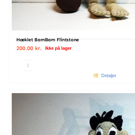
Hæklet BamBam Flintstone
200.00
kr.
Ikke på lager
Hæklet
Detaljer
BamBam
Flintstone
antal