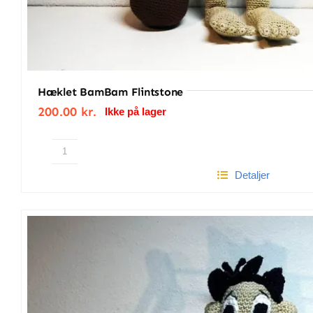
Hæklet BamBam Flintstone
200.00
kr.
Ikke på lager
Hæklet
Detaljer
BamBam
Flintstone
antal