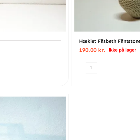
Hæklet Flisbeth Flintston
190.00
kr.
Ikke på lager
Hæklet
Flisbeth
Flintstone
antal