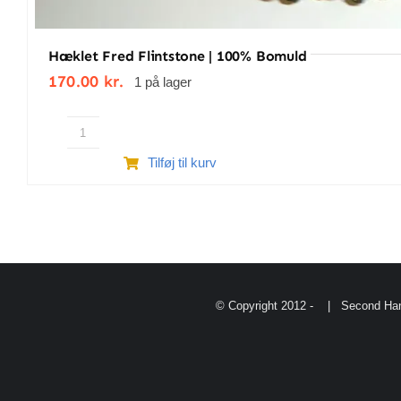
Hæklet Fred Flintstone | 100% Bomuld
170.00
kr.
1 på lager
Hæklet
Tilføj til kurv
Fred
Flintstone
|
100%
bomuld
antal
© Copyright 2012 -
| Second Han