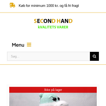
Skip
Køb for minimum 1000 kr. og få fri fragt
to
content
Menu
Søg
efter:
FORSIDE
BUTIK
Ikke på lager
KATEGORIER