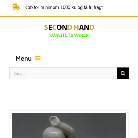
Skip
Køb for minimum 1000 kr. og få fri fragt
to
content
Menu
Søg
efter:
FORSIDE
BUTIK
KATEGORIER