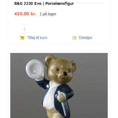
B&G 2230 Eva | Porcelænsfigur
450.00
kr.
1 på lager
B&G
Tilføj til kurv
Detaljer
2230
Eva
|
Porcelænsfigur
antal