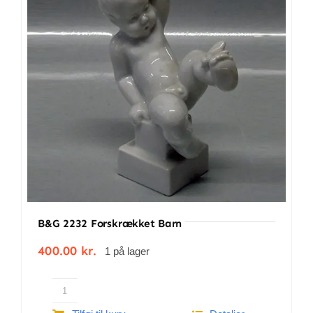
BETINGELSER
TILBUD
SENESTE PRODUKTER
KONTAKT
LOGIN
B&G 2232 Forskrækket Barn
400.00
kr.
1 på lager
B&G