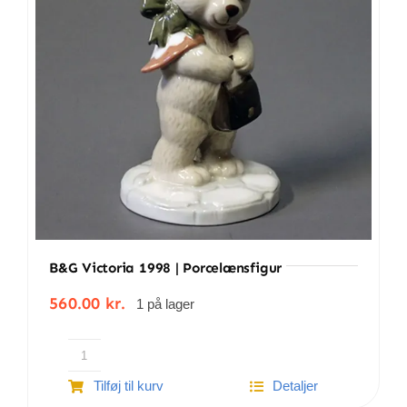
B&G Victoria 1998 | Porcelænsfigur
560.00
kr.
1 på lager
B&G
Tilføj til kurv
Detaljer
Victoria