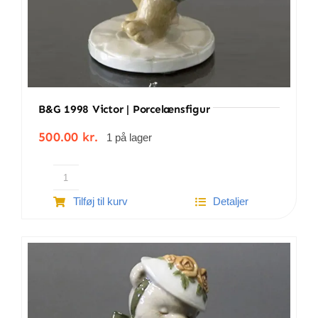
B&G 1998 Victor | Porcelænsfigur
500.00
kr.
1 på lager
B&G
Tilføj til kurv
Detaljer
1998
Victor
|
Porcelænsfigur
antal