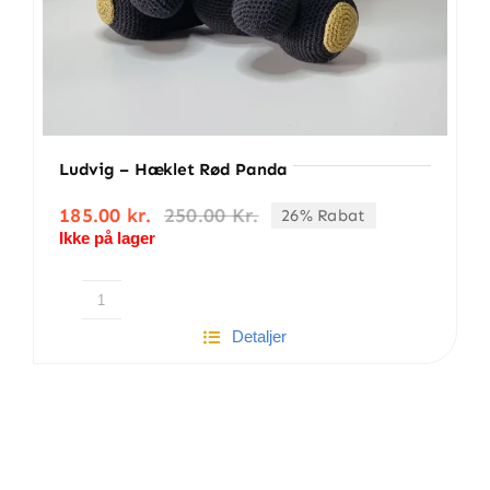
Ludvig – Hæklet Rød Panda
185.00
kr.
250.00
Kr.
26% Rabat
Den
Den
Ikke på lager
oprindelige
aktuelle
pris
pris
var:
er:
250.00 kr..
185.00 kr..
Ludvig
Detaljer
-
Hæklet
Rød
Panda
antal