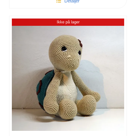
Detaljer
Benny
bamse
antal
Ikke på lager