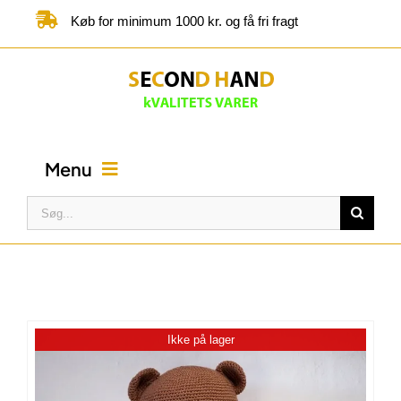
Skip
Køb for minimum 1000 kr. og få fri fragt
to
content
Menu
Søg
efter:
FORSIDE
BUTIK
Ikke på lager
KATEGORIER