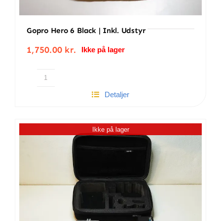
Gopro Hero 6 Black | Inkl. Udstyr
1,750.00
kr.
Ikke på lager
Gopro
Detaljer
hero
6
black
Ikke på lager
|
Inkl.
udstyr
antal