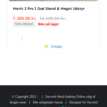
Mavic 2 Pro I God Stand & Meget Udstyr
7,300.00
kr.
16,500.00
Kr.
Den
Den
56% Rabat
oprindelige
aktuelle
Ikke på lager
pris
pris
var:
er:
16,500.00 kr..
7,300.00 kr..
Mavic
Detaljer
2
Pro
i
god
stand
&
meget
udstyr
antal
© Copyright 2012 -
| Second Hand Aalborg
Online salg af
brugte varer
| Alle rettigheder haves | Designet for Second