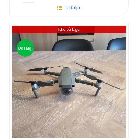
Gopro
Detaljer
Hero
9
Black
Ikke på lager
antal
Udsalg!