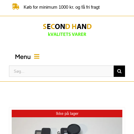
Skip
Køb for minimum 1000 kr. og få fri fragt
to
content
Menu
Søg
efter:
FORSIDE
BUTIK
Ikke på lager
KATEGORIER