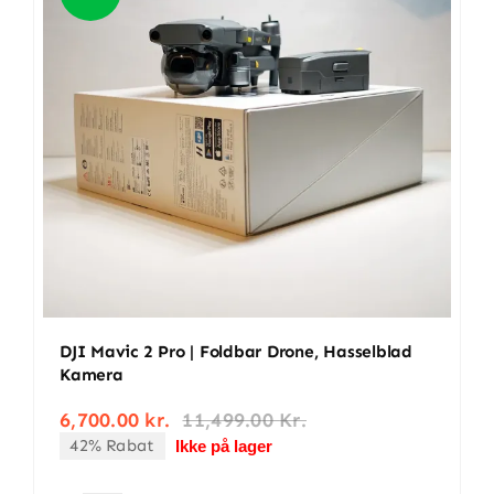
antal
DJI Mavic 2 Pro | Foldbar Drone, Hasselblad
Kamera
6,700.00
kr.
11,499.00
Kr.
Den
Den
42% Rabat
oprindelige
aktuelle
Ikke på lager
pris
pris
var:
er: