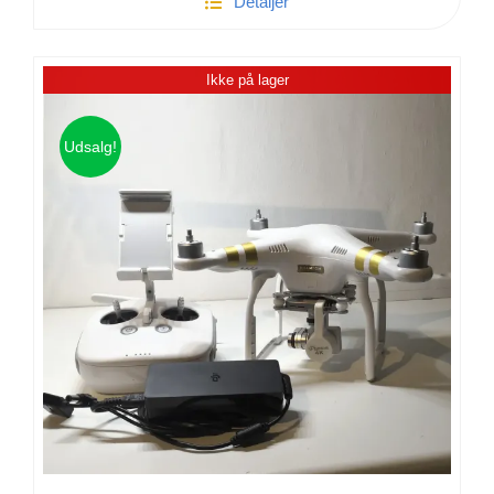
Detaljer
Hero
5
Black
Ikke på lager
Action-
Kamera
antal
Udsalg!