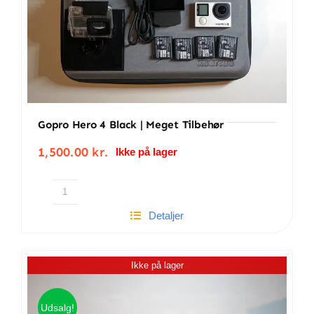
Gopro Hero 4 Black | Meget Tilbehør
1,500.00
kr.
Ikke på lager
Gopro
Detaljer
Hero
4
Black
Ikke på lager
|
Meget
tilbehør
Udsalg!