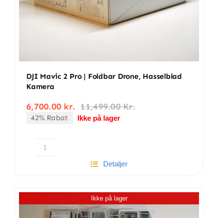
DJI Mavic 2 Pro | Foldbar Drone, Hasselblad
Kamera
6,700.00
kr.
11,499.00
Kr.
Den
Den
42% Rabat
oprindelige
aktuelle
Ikke på lager
pris
pris
var:
er:
11,499.00 kr..
6,700.00 kr..
DJI
Detaljer
Mavic
2
pro
Ikke på lager
|
Foldbar