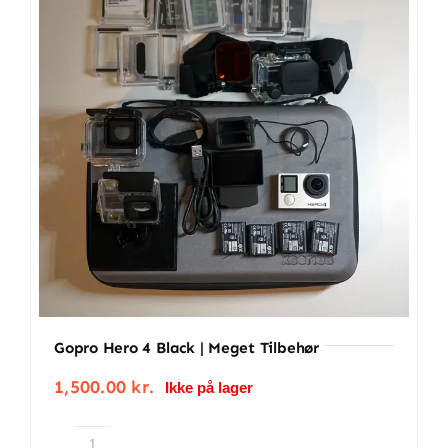
drone,
Hasselblad
kamera
antal
Gopro Hero 4 Black | Meget Tilbehør
1,500.00
kr.
Ikke på lager