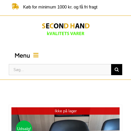
Skip
Køb for minimum 1000 kr. og få fri fragt
to
content
Menu
Søg
efter:
FORSIDE
BUTIK
Ikke på lager
KATEGORIER
Udsalg!