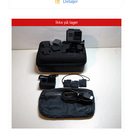
Detaljer
Hero
5
Black
Ikke på lager
Action-
Kamera
antal