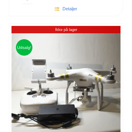
Gopro
Detaljer
Hero
4
Black
Ikke på lager
|
Meget
tilbehør
Udsalg!
antal