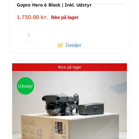
Gopro Hero 6 Black | Inkl. Udstyr
1,750.00
kr.
Ikke på lager
Gopro
Detaljer
hero
6
black
Ikke på lager
|
Inkl.
udstyr
Udsalg!
antal