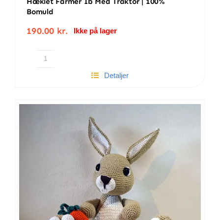
Hæklet Farmer Ib Med Traktor | 100%
Bomuld
190.00
kr.
Ikke på lager
Hæklet
Detaljer
farmer
Ib
med
traktor
|
100%
bomuld
antal