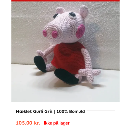
bomuld
antal
Hæklet Gurli Gris | 100% Bomuld
105.00
kr.
Ikke på lager