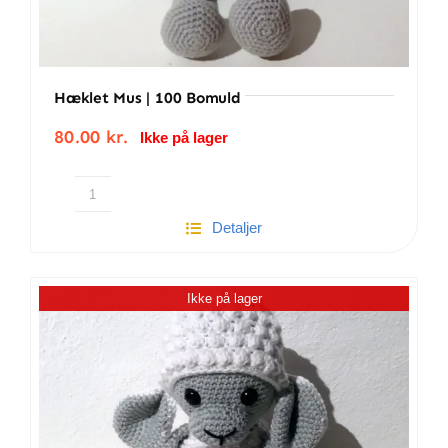
Hæklet Mus | 100 Bomuld
80.00
kr.
Ikke på lager
Hæklet
Detaljer
mus
|
100
Ikke på lager
Bomuld
antal