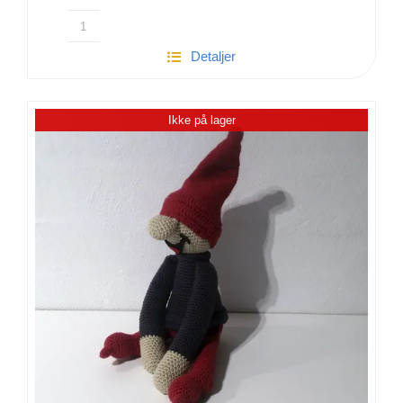
Hæklet
Detaljer
Gurli
Gris
|
Ikke på lager
100%
bomuld
antal