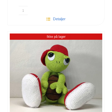
Hæklet
Detaljer
Gravhund
|
Flemming
Ikke på lager
antal