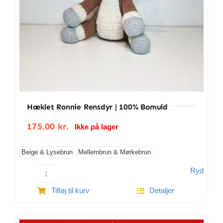
Hæklet Ronnie Rensdyr | 100% Bomuld
175.00
kr.
Ikke på lager
Beige & Lysebrun
Mellembrun & Mørkebrun
Ryd
Hæklet
Tilføj til kurv
Detaljer
Ronnie
Rensdyr
|