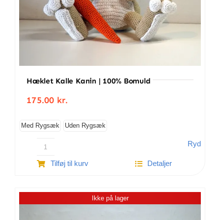
Hæklet Kalle Kanin | 100% Bomuld
175.00
kr.
Med Rygsæk
Uden Rygsæk
Ryd
Hæklet
Tilføj til kurv
Detaljer
Kalle
Kanin
|
Ikke på lager
100%
bomuld