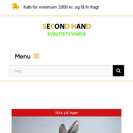
Skip
Køb for minimum 1000 kr. og få fri fragt
to
content
Menu
Søg
efter:
FORSIDE
BUTIK
Ikke på lager
KATEGORIER