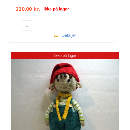
220.00
kr.
Ikke på lager
Hæklet
Detaljer
Søren
Skildpadde
antal
Ikke på lager