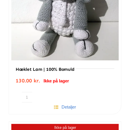
Hæklet Lam | 100% Bomuld
130.00
kr.
Ikke på lager
Hæklet
Detaljer
lam
|
100%
Ikke på lager
Bomuld