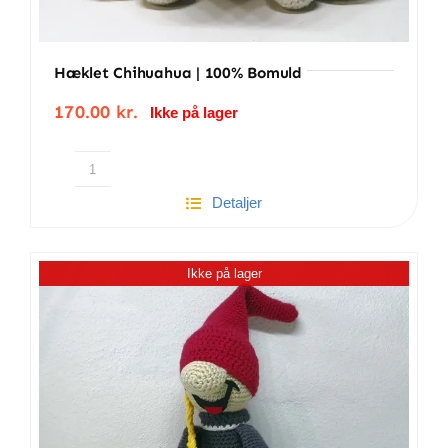
Hæklet Chihuahua | 100% Bomuld
170.00
kr.
Ikke på lager
Hæklet
Detaljer
Chihuahua
|
100%
Ikke på lager
bomuld
antal