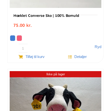
Hæklet Converse Sko | 100% Bomuld
75.00
kr.
Ryd
Hæklet
Tilføj til kurv
Detaljer
Converse
sko
|
Ikke på lager
100%
Bomuld
antal