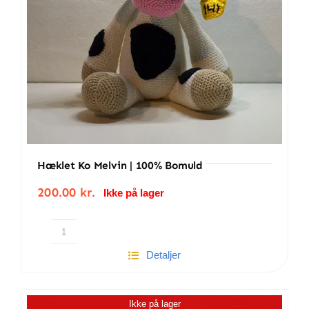
Hæklet Ko Melvin | 100% Bomuld
200.00
kr.
Ikke på lager
Hæklet
Detaljer
ko
Melvin
|
Ikke på lager
100%