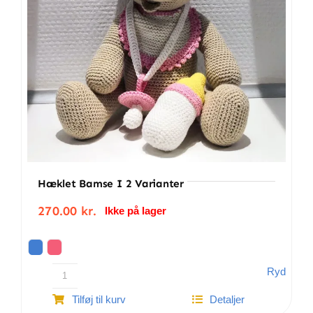
Hæklet Bamse I 2 Varianter
270.00
kr.
Ikke på lager
Ryd
Hæklet
Tilføj til kurv
Detaljer
bamse