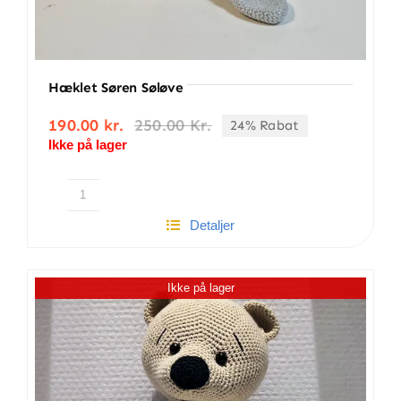
Hæklet Søren Søløve
190.00
kr.
250.00
Kr.
24% Rabat
Den
Den
Ikke på lager
oprindelige
aktuelle
pris
pris
var:
er:
250.00 kr..
190.00 kr..
Hæklet
Detaljer
Søren
Søløve
antal
Ikke på lager