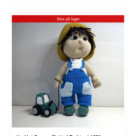
Giraf
|
Ikke på lager
100%
Bomuld
antal