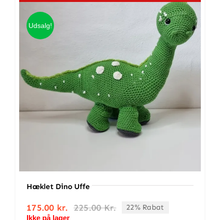
antal
Udsalg!
Hæklet Dino Uffe
175.00
kr.
225.00
Kr.
22% Rabat
Den
Den
Ikke på lager