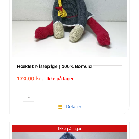
Hæklet Nissepige | 100% Bomuld
170.00
kr.
Ikke på lager
Hæklet
Detaljer
nissepige
|
100%
Ikke på lager
bomuld
antal