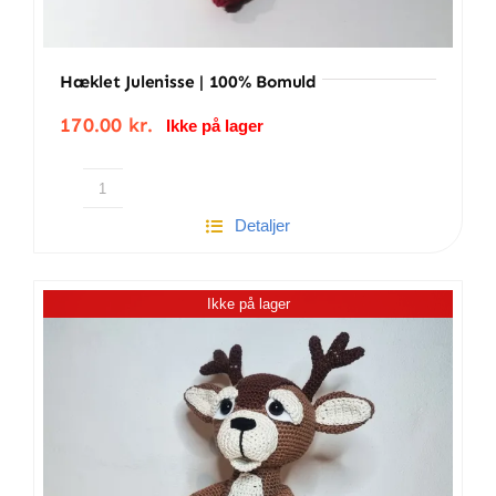
Hæklet Julenisse | 100% Bomuld
170.00
kr.
Ikke på lager
Hæklet
Detaljer
julenisse
|
100%
Ikke på lager
bomuld
antal