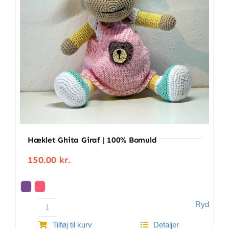
Hæklet Ghita Giraf | 100% Bomuld
150.00
kr.
Ryd
Hæklet
Tilføj til kurv
Detaljer
Ghita