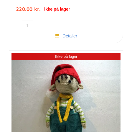
220.00
kr.
Ikke på lager
Hæklet
Detaljer
Søren
Skildpadde
antal
Ikke på lager