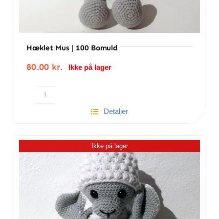
Hæklet Mus | 100 Bomuld
80.00
kr.
Ikke på lager
Hæklet
Detaljer
mus
|
100
Ikke på lager
Bomuld
antal