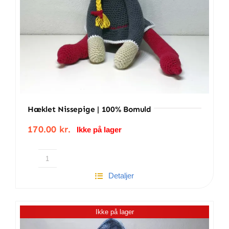
Hæklet Nissepige | 100% Bomuld
170.00
kr.
Ikke på lager
Hæklet
Detaljer
nissepige
|
100%
Ikke på lager
bomuld
antal