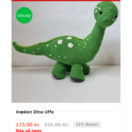
antal
Udsalg!
Hæklet Dino Uffe
175.00
kr.
225.00
Kr.
22% Rabat
Den
Den
Ikke på lager