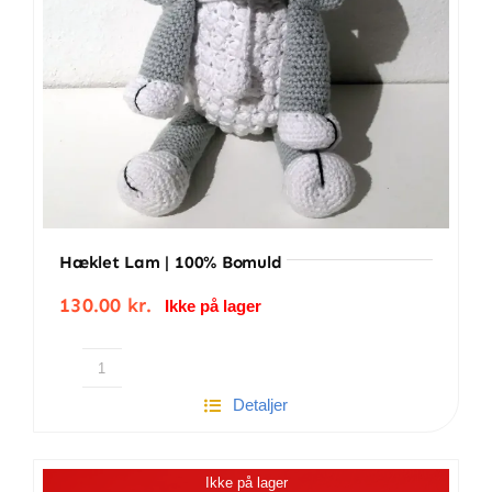
Hæklet Lam | 100% Bomuld
130.00
kr.
Ikke på lager
Hæklet
Detaljer
lam
|
100%
Ikke på lager
Bomuld