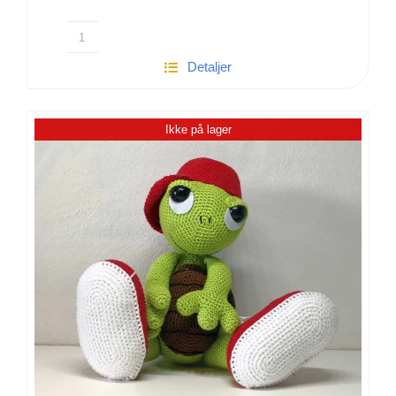
Hæklet
Detaljer
Gravhund
|
Flemming
Ikke på lager
antal