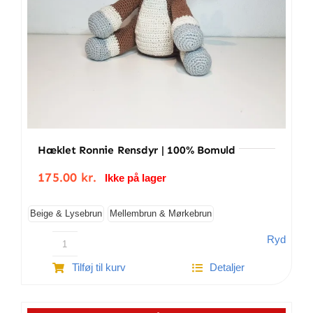
Hæklet Ronnie Rensdyr | 100% Bomuld
175.00
kr.
Ikke på lager
Beige & Lysebrun
Mellembrun & Mørkebrun
Ryd
Hæklet
Tilføj til kurv
Detaljer
Ronnie
Rensdyr
|