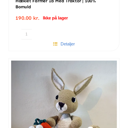
Hæklet Farmer Ib Med Traktor | 100%
Bomuld
190.00
kr.
Ikke på lager
Hæklet
Detaljer
farmer
Ib
med
traktor
|
100%
bomuld
antal