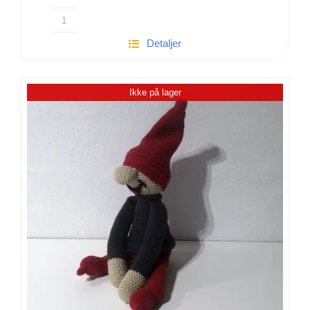
Hæklet
Detaljer
Gurli
Gris
|
Ikke på lager
100%
bomuld
antal