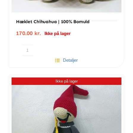
Hæklet Chihuahua | 100% Bomuld
170.00
kr.
Ikke på lager
Hæklet
Detaljer
Chihuahua
|
100%
Ikke på lager
bomuld
antal