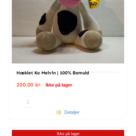
Hæklet Ko Melvin | 100% Bomuld
200.00
kr.
Ikke på lager
Hæklet
Detaljer
ko
Melvin
|
Ikke på lager
100%