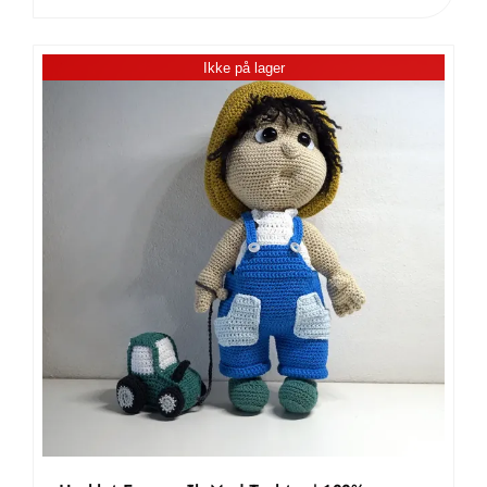
Giraf
|
Ikke på lager
100%
Bomuld
antal