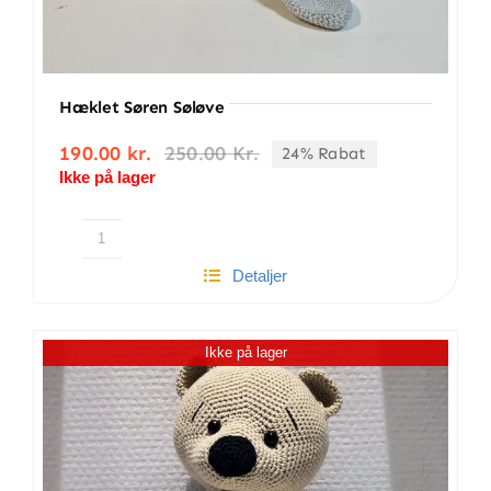
Hæklet Søren Søløve
190.00
kr.
250.00
Kr.
24% Rabat
Den
Den
Ikke på lager
oprindelige
aktuelle
pris
pris
var:
er:
250.00 kr..
190.00 kr..
Hæklet
Detaljer
Søren
Søløve
antal
Ikke på lager