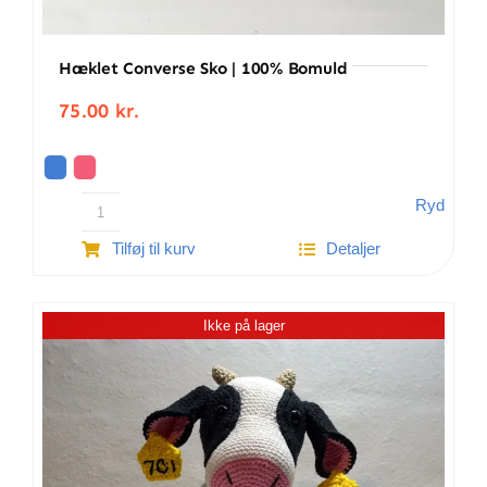
Hæklet Converse Sko | 100% Bomuld
75.00
kr.
Ryd
Hæklet
Tilføj til kurv
Detaljer
Converse
sko
|
Ikke på lager
100%
Bomuld
antal