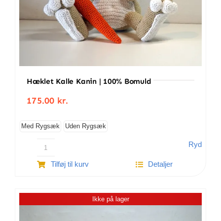
Hæklet Kalle Kanin | 100% Bomuld
175.00
kr.
Med Rygsæk
Uden Rygsæk
Ryd
Hæklet
Tilføj til kurv
Detaljer
Kalle
Kanin
|
Ikke på lager
100%
bomuld