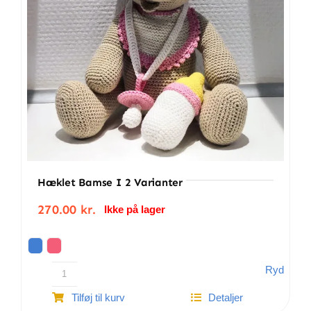
Hæklet Bamse I 2 Varianter
270.00
kr.
Ikke på lager
Ryd
Hæklet
Tilføj til kurv
Detaljer
bamse