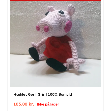
bomuld
antal
Hæklet Gurli Gris | 100% Bomuld
105.00
kr.
Ikke på lager