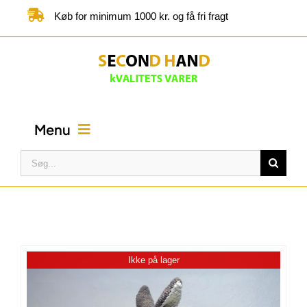
Skip
Køb for minimum 1000 kr. og få fri fragt
to
content
Menu
Søg
efter:
FORSIDE
BUTIK
Ikke på lager
KATEGORIER