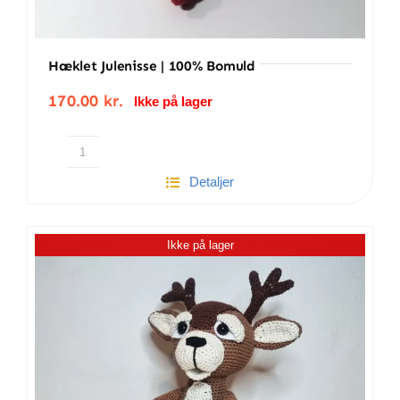
Hæklet Julenisse | 100% Bomuld
170.00
kr.
Ikke på lager
Hæklet
Detaljer
julenisse
|
100%
Ikke på lager
bomuld
antal