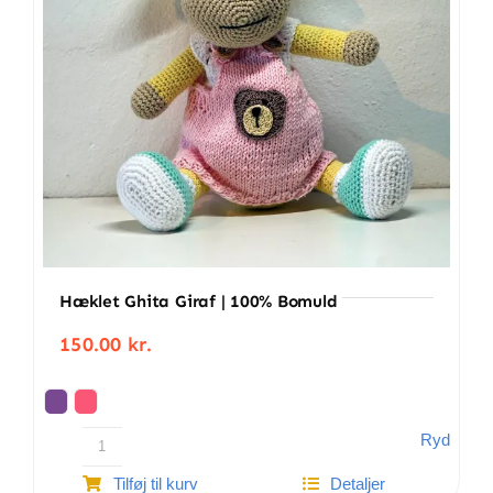
Hæklet Ghita Giraf | 100% Bomuld
150.00
kr.
Ryd
Hæklet
Tilføj til kurv
Detaljer
Ghita