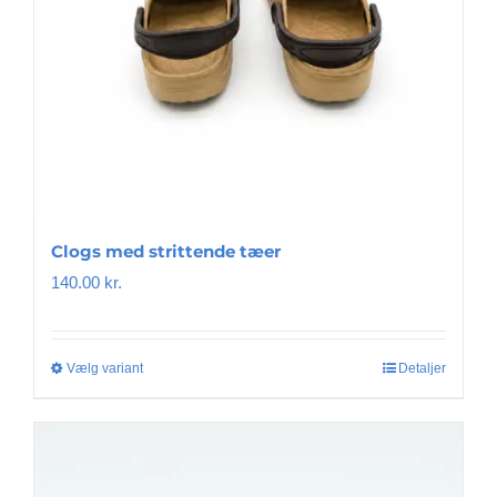
Clogs med strittende tæer
140.00
kr.
Vælg variant
Dette
Detaljer
vare
har
flere
varianter.