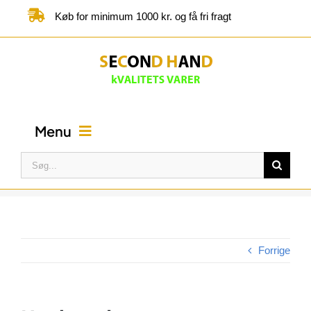
Skip
Køb for minimum 1000 kr. og få fri fragt
to
content
Menu
Søg
efter:
FORSIDE
BUTIK
Forrige
KATEGORIER