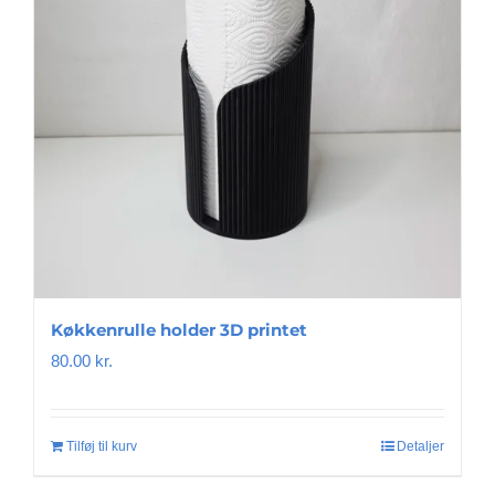
kan
vælges
på
varesiden
Køkkenrulle holder 3D printet
80.00
kr.
Tilføj til kurv
Detaljer