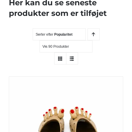
Her kan du se seneste
BETINGELSER
produkter som er tilføjet
TILBUD
Sorter efter
Popularitet
SENESTE PRODUKTER
Vis 90 Produkter
KONTAKT
LOGIN