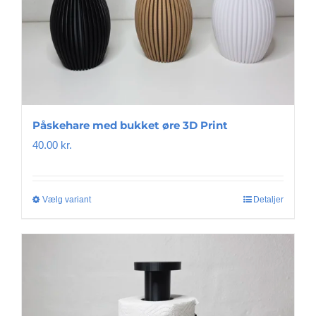
Påskehare med bukket øre 3D Print
40.00
kr.
Vælg variant
Dette
Detaljer
vare
har
flere
varianter.
Mulighederne