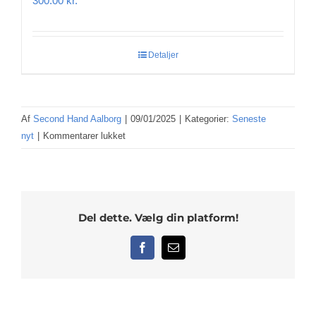
300.00
kr.
Detaljer
Af
Second Hand Aalborg
|
09/01/2025
|
Kategorier:
Seneste
til
nyt
|
Kommentarer lukket
Her
kan
du
se
Del dette. Vælg din platform!
seneste
produkter
Facebook
E-
som
mail
er
tilføjet