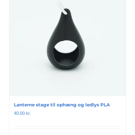
Mulighederne
kan
vælges
på
varesiden
Lanterne stage til ophæng og ledlys PLA
40.00
kr.