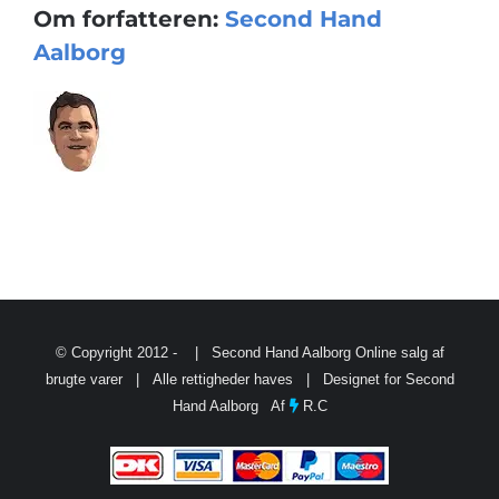
Om forfatteren:
Second Hand
Aalborg
© Copyright 2012 -
| Second Hand Aalborg
Online salg af
brugte varer
| Alle rettigheder haves | Designet for Second
Hand Aalborg Af
R.C