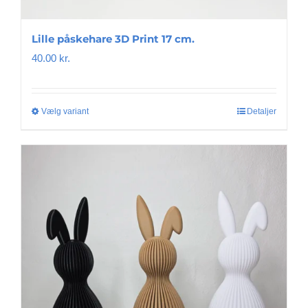
Lille påskehare 3D Print 17 cm.
40.00
kr.
Vælg variant
Dette
Detaljer
vare
har
flere
varianter.
Mulighederne
kan
vælges
på
varesiden